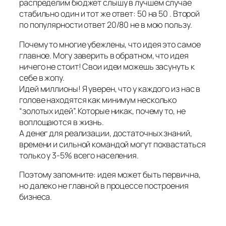
распределим бюджет слышу в лучшем случае
стабильно один и тот же ответ: 50 на 50 . Второй
по популярности ответ 20/80 не в мою пользу.
Почему то многие убежлены, что идея это самое
главное. Могу заверить в обратном, что идея
ничего не стоит! Свои идеи можешь засунуть к
себе в жопу.
Идей миллионы! Я уверен, что у каждого из нас в
голове находятся как минимум несколько
“золотых идей”. Которые никак, почему то, не
воплощаются в жизнь.
А денег для реализации, достаточных знаний,
времени и сильной командой могут похвастаться
только у 3-5% всего населения.
Поэтому запомните: идея может быть первична,
но далеко не главной в процессе построения
бизнеса.