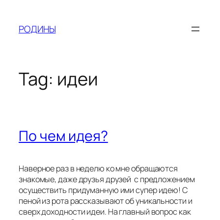
Skip
to
РОДИНЫ
content
Tag:
идеи
По чем идея?
Наверное раз в неделю ко мне обращаются
знакомые, даже друзья друзей с предложением
осуществить придуманную ими супер идею! С
пеной из рота рассказывают об уникальности и
сверх доходности идеи. На главный вопрос как