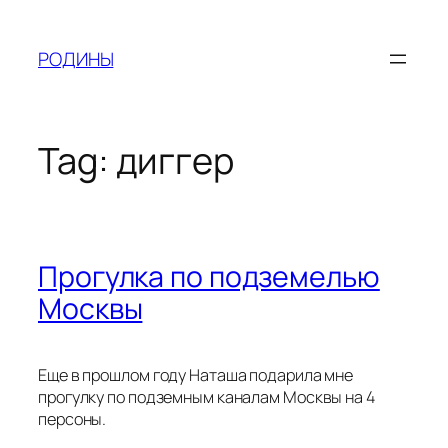
Skip
to
РОДИНЫ
content
Tag:
диггер
Прогулка по подземелью
Москвы
Еще в прошлом году Наташа подарила мне
прогулку по подземным каналам Москвы на 4
персоны.