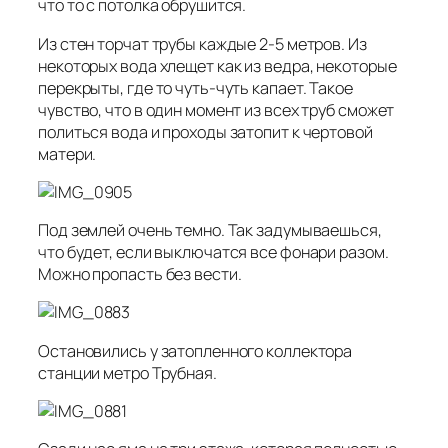
что то с потолка обрушится.
Из стен торчат трубы каждые 2-5 метров. Из
некоторых вода хлещет как из ведра, некоторые
перекрыты, где то чуть-чуть капает. Такое
чувство, что в один момент из всех труб сможет
политься вода и проходы затопит к чертовой
матери.
Под землей очень темно. Так задумываешься,
что будет, если выключатся все фонари разом.
Можно пропасть без вести.
Остановились у затопленного коллектора
станции метро Трубная.