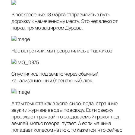
В воскресенье, 18 марта отправились в путь
дорожку к намеченному месту. Это недалеко от
парка, прямо за цирком Дурова.
Нас встретили, мы превратились в Таджиков.
Спустились под землю через обычный
канализационный (дренажный) люк.
А там темнота как в жопе, сыро, вода, странные
звуки и журчание воды по всюду. Если сверху
проезжает трамвай, то создаваемый грохот под
землей, мягко говоря, пугает. А если машина
попадает колесом на люк, то кажется, что сейчас