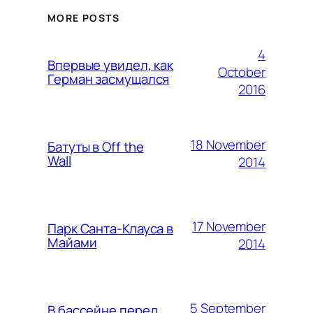
MORE POSTS
4
Впервые увидел, как
October
Герман засмущался
2016
18 November
Батуты в Off the
Wall
2014
17 November
Парк Санта-Клауса в
Майами
2014
5 September
В бассейне перед